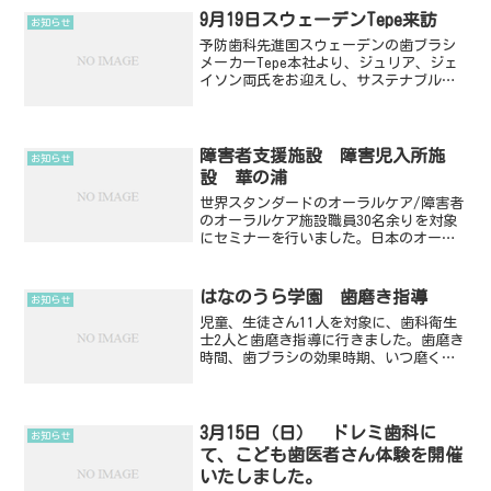
スのシェアを誇る...
9月19日スウェーデンTepe来訪
お知らせ
予防歯科先進国スウェーデンの歯ブラシ
メーカーTepe本社より、ジュリア、ジェ
イソン両氏をお迎えし、サステナブル用
品の日本国内での普及について会議を行
いました。2024 9.19 防府THE EC 2F
にて
障害者支援施設 障害児入所施
お知らせ
設 華の浦
世界スタンダードのオーラルケア/障害者
のオーラルケア施設職員30名余りを対象
にセミナーを行いました。日本のオーラ
ルケアの世界から見た現状カリエス、歯
周病の基礎知識誤嚥性肺炎歯の咬耗私た
ちの会社で開発中の感性マーケディング
はなのうら学園 歯磨き指導
お知らせ
を取り入れた商品開発...
児童、生徒さん11人を対象に、歯科衛生
士2人と歯磨き指導に行きました。歯磨き
時間、歯ブラシの効果時期、いつ磨く
か、などクイズも交えて楽しく歯磨きの
指導が行えました。
3月15日（日） ドレミ歯科に
お知らせ
て、こども歯医者さん体験を開催
いたしました。