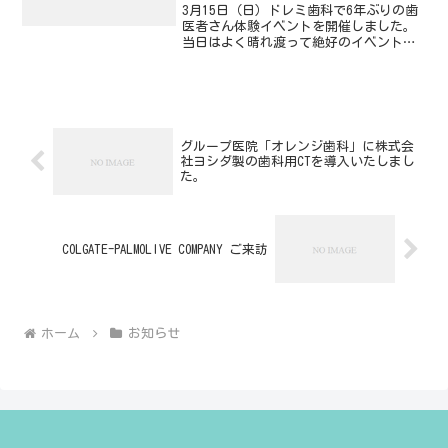
3月15日（日）ドレミ歯科で6年ぶりの歯
医者さん体験イベントを開催しました。
当日はよく晴れ渡って絶好のイベント日
和となりました。未就学児から小学生ま
で約41名が参加し、歯医者さん歯科衛生
士さんになりきっての治療体験や、指の
型取りをして石膏で...
グループ医院「オレンジ歯科」に株式会
社ヨシダ製の歯科用CTを導入いたしまし
た。
COLGATE-PALMOLIVE COMPANY ご来訪
ホーム
お知らせ