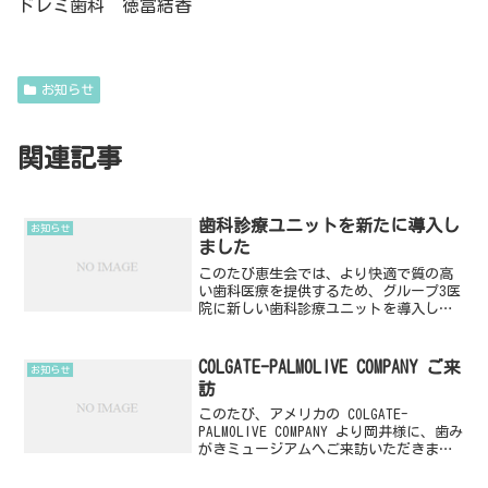
ドレミ歯科 徳冨結香
お知らせ
関連記事
歯科診療ユニットを新たに導入し
お知らせ
ました
このたび恵生会では、より快適で質の高
い歯科医療を提供するため、グループ3医
院に新しい歯科診療ユニットを導入しま
した。オレンジ歯科・あさひ歯科：ノバ
セリオα カンター1型ドレミ歯科：デンタ
ル・ユニット・キッズ2 CS（小児専用）
COLGATE-PALMOLIVE COMPANY ご来
お知らせ
今回、合計8台...
訪
このたび、アメリカの COLGATE-
PALMOLIVE COMPANY より岡井様に、歯み
がきミュージアムへご来訪いただきまし
た。COLGATE-PALMOLIVE COMPANYは、オ
ーラルケア分野において世界トップクラ