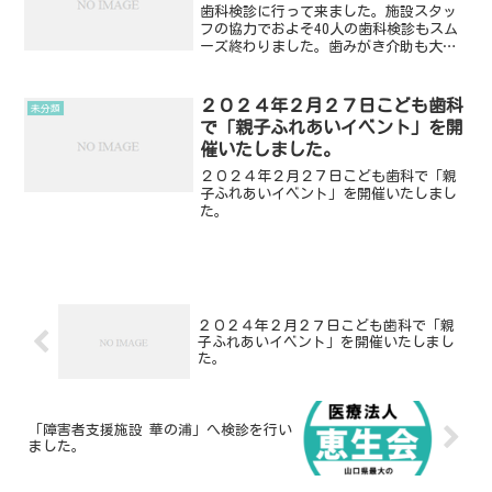
歯科検診に行って来ました。施設スタッ
フの協力でおよそ40人の歯科検診もスム
ーズ終わりました。歯みがき介助も大変
な障害児も多い中、口腔衛生状態は比較
的良好で、一安心しました。歯ぎしり、
食い縛りによる咬耗の方も一定数いらっ
２０２４年２月２７日こども歯科
未分類
しゃいました。
で「親子ふれあいイベント」を開
催いたしました。
２０２４年２月２７日こども歯科で「親
子ふれあいイベント」を開催いたしまし
た。
２０２４年２月２７日こども歯科で「親
子ふれあいイベント」を開催いたしまし
た。
「障害者支援施設 華の浦」へ検診を行い
ました。