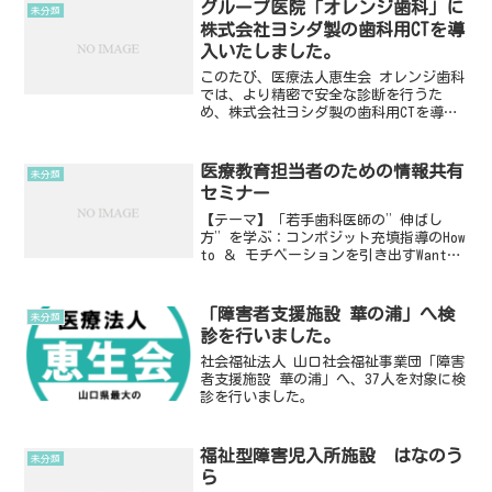
グループ医院「オレンジ歯科」に
未分類
株式会社ヨシダ製の歯科用CTを導
入いたしました。
このたび、医療法人恵生会 オレンジ歯科
では、より精密で安全な診断を行うた
め、株式会社ヨシダ製の歯科用CTを導入
いたしました。従来のレントゲンでは確
認が難しかった骨の状態や神経・血管の
位置まで、立体的に把握できるようにな
医療教育担当者のための情報共有
未分類
り、より正確な診断・治...
セミナー
【テーマ】「若手歯科医師の”伸ばし
方”を学ぶ：コンポジット充填指導のHow
to ＆ モチベーションを引き出すWant
to」講師：保坂啓一先生（徳島大学教
授）、菅原佳広先生（徳島大学臨床教
授）日時：2026/04/05(日) 10:00～...
「障害者支援施設 華の浦」へ検
未分類
診を行いました。
社会福祉法人 山口社会福祉事業団「障害
者支援施設 華の浦」へ、37人を対象に検
診を行いました。
福祉型障害児入所施設 はなのう
未分類
ら