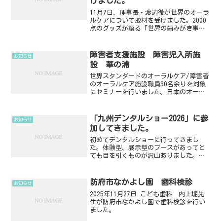
けました。
11月7日、理事長・渡辺徹が世界のオーラ
ルケアについて取材を受けました。2000
点のグッズが語る「世界の歯みがき事
情」 全国でも珍しい歯みがきミュージア
ムが防府市にあす11月8日は語呂合わせで
「いい歯の日」とされています。 予防歯
障害者支援施設 障害児入所施
お知らせ
科先進国の...
設 華の浦
世界スタンダードのオーラルケア/障害者
のオーラルケア施設職員30名余りを対象
にセミナーを行いました。日本のオーラ
ルケアの世界から見た現状カリエス、歯
周病の基礎知識誤嚥性肺炎歯の咬耗私た
ちの会社で開発中の感性マーケディング
「九州デンタルショー2026」に参
お知らせ
を取り入れた商品開発...
加してきました。
初めてデンタルショーに行ってきまし
た。体験型、展示型のブースがあってと
ても目を引くものが沢山ありました。時
間が限られていたのでケア用品をメイン
で見学してきました。ドレミ歯科はこど
も歯科と一般歯科なので年齢層の幅が広
防府市なかよし園 歯科検診
お知らせ
くケア用品も使い分ける必要...
2025年11月27日 こども歯科 内上堀先
生が防府市なかよし園で歯科検診を行い
ました。