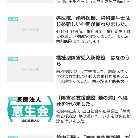
to ＆ モチベーションを引き出すWant
to」講師：保坂啓一先生（徳島大学教
授）、菅原佳広先生（徳島大学臨床教
授）日時：2026/04/05(日) 10:00～...
各医院、歯科医師、歯科衛生士は
未分類
じめ新しい仲間が加わりました。
4月1日 各医院、歯科医師、歯科衛生士は
じめ新しい仲間が加わりました。まりふ
歯科医院にて 2024.4.1
福祉型障害児入所施設 はなのう
未分類
ら
歯科検診に行って来ました。施設スタッ
フの協力でおよそ40人の歯科検診もスム
ーズ終わりました。歯みがき介助も大変
な障害児も多い中、口腔衛生状態は比較
的良好で、一安心しました。歯ぎしり、
食い縛りによる咬耗の方も一定数いらっ
「障害者支援施設 華の浦」へ検
未分類
しゃいました。
診を行いました。
社会福祉法人 山口社会福祉事業団「障害
者支援施設 華の浦」へ、37人を対象に検
診を行いました。
院内新聞・「噛め噛め歯新聞」が