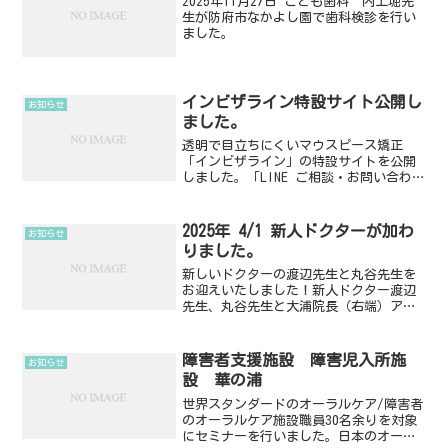
2025年11月27日 こども歯科 内上堀先
生が防府市なかよし園で歯科検診を行い
ました。
インビザライン特設サイト公開し
お知らせ
ました。
透明で目立ちにくいマウスピース矯正
「インビザライン」の特設サイトを公開
しました。「LINE ご相談・お問い合わ
せ」もご利用ください。
2025年 4/1 新人ドクターが加わ
お知らせ
りました。
新しいドクターの渡辺先生と丸谷先生を
お迎えいたしました！新人ドクター渡辺
先生、丸谷先生と大浦院長（右端）アル
ファデンタルクリニックにて 2025.4.1
障害者支援施設 障害児入所施
お知らせ
設 華の浦
世界スタンダードのオーラルケア/障害者
のオーラルケア施設職員30名余りを対象
にセミナーを行いました。日本のオーラ