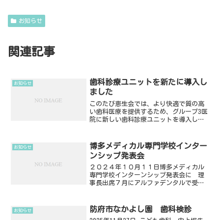
お知らせ
関連記事
歯科診療ユニットを新たに導入し
お知らせ
ました
このたび恵生会では、より快適で質の高
い歯科医療を提供するため、グループ3医
院に新しい歯科診療ユニットを導入しま
した。オレンジ歯科・あさひ歯科：ノバ
セリオα カンター1型ドレミ歯科：デンタ
ル・ユニット・キッズ2 CS（小児専用）
博多メディカル専門学校インター
お知らせ
今回、合計8台...
ンシップ発表会
２０２４年１０月１１日博多メディカル
専門学校インターンシップ発表会に 理
事長出席７月にアルファデンタルで受け
入れさせていただいた生徒さん達の発表
会に出席しました。２人ともとても上手
くスライドを制作していました。２０ケ
防府市なかよし園 歯科検診
お知らせ
ース以上の発表で一番魅力...